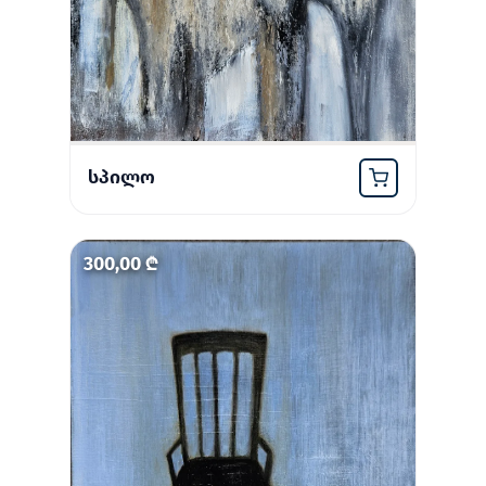
იყიდე ახლავე
სპილო
300,00 ₾