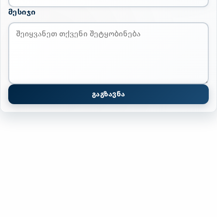
ᲛᲔᲡᲘᲯᲘ
ᲒᲐᲒᲖᲐᲕᲜᲐ