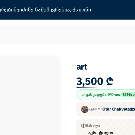
ვრები
შეიძინე ნამუშევრები
აუქციონი
art
3,500 ₾
განვადება 0%-ით
875
₾/
თ
Otar Chakvetadz
ᲐᲕᲢᲝᲠᲘ
ᲛᲐᲡᲐᲚᲐ
აკრ. ტილო