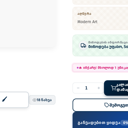
ᲐᲦᲬᲔᲠᲐ
Modern Art
ᲛᲘᲬᲝᲓᲔᲑᲘᲡ ᲘᲜᲤᲝᲠᲛᲐᲪᲘ
მიწოდება უფასო, So
🔥
იჩქარე! მხოლოდ 1 უნიკ
ᲙᲐᲚᲐ
−
+
ᲓᲐᲛᲐ
18
ნახვა
შემოგვთ
განვადებით ყიდვა
0