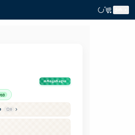
ᲥᲐᲠ
ᲝᲠᲘᲒᲘᲜᲐᲚᲘ
ვე
e
0