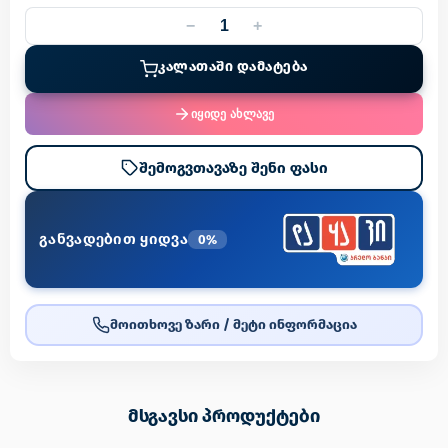
−
+
ᲙᲐᲚᲐᲗᲐᲨᲘ ᲓᲐᲛᲐᲢᲔᲑᲐ
იყიდე ახლავე
შემოგვთავაზე შენი ფასი
განვადებით ყიდვა
0%
მოითხოვე ზარი / მეტი ინფორმაცია
მსგავსი პროდუქტები