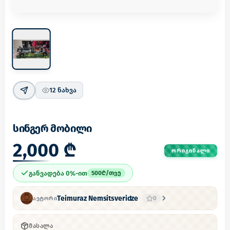
12
ნახვა
სინგერ მობილი
2,000 ₾
ᲝᲠᲘᲒᲘᲜᲐᲚᲘ
განვადება 0%-ით
500
₾/
თვე
Teimuraz Nemsitsveridze
0
ᲐᲕᲢᲝᲠᲘ
ᲛᲐᲡᲐᲚᲐ