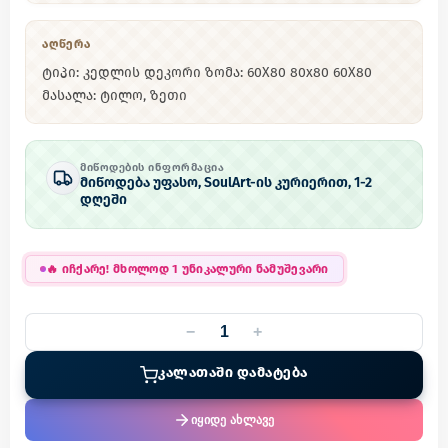
ᲐᲦᲬᲔᲠᲐ
ტიპი: კედლის დეკორი ზომა: 60X80 80x80 60X80
მასალა: ტილო, ზეთი
ᲛᲘᲬᲝᲓᲔᲑᲘᲡ ᲘᲜᲤᲝᲠᲛᲐᲪᲘᲐ
მიწოდება უფასო, SoulArt-ის კურიერით, 1-2
დღეში
🔥
იჩქარე! მხოლოდ 1 უნიკალური ნამუშევარი
−
+
ᲙᲐᲚᲐᲗᲐᲨᲘ ᲓᲐᲛᲐᲢᲔᲑᲐ
იყიდე ახლავე