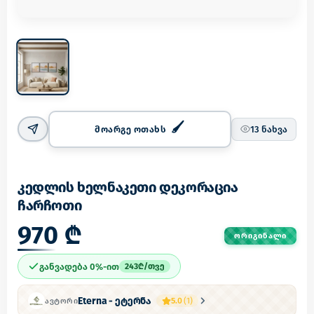
მოარგე ოთახს
13
ნახვა
კედლის ხელნაკეთი დეკორაცია
ჩარჩოთი
970 ₾
ᲝᲠᲘᲒᲘᲜᲐᲚᲘ
განვადება 0%-ით
243
₾/
თვე
Eterna - ეტერნა
5.0
(
1
)
ᲐᲕᲢᲝᲠᲘ