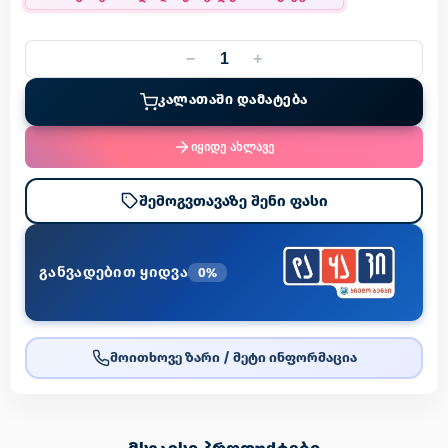
−
+
ᲙᲐᲚᲐᲗᲐᲨᲘ ᲓᲐᲛᲐᲢᲔᲑᲐ
იყიდე ახლავე
შემოგვთავაზე შენი ფასი
განვადებით ყიდვა
0%
მოითხოვე ზარი / მეტი ინფორმაცია