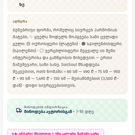
ხე
ᲐᲦᲬᲔᲠᲐ
ბუნებრივი ფორმა, რომელიც სივრცეს ჰარმონიას
მატებს. ✨ ყველა მოდელს მოჰყვება სამი ცვლადი
გული: 🟡 ოქროსფერი (ლატუნი) · 🟠 სპილენძისფერი
(სპილენძი) · ⚪ ვერცხლისფერი შეცვალე ის შენი
ინტერიერისა და განწყობის მიხედვით — ერთი
ნამუშევარი, სამი სახე. SunSoul მზადდება
შეკვეთით, ოთხ ზომაში: ▫️ 60 სმ — 490 ₾ ▫️ 75 სმ — 950
₾ ▫️ 90 სმ — 1,490 ₾ ▫️ 150 სმ — შეთანხმებით (3,500 ₾-
დან) · დიდი სივრცეებისთვის.
ᲛᲘᲬᲝᲓᲔᲑᲘᲡ ᲘᲜᲤᲝᲠᲛᲐᲪᲘᲐ
მიწოდება ავტორისგან
•
7
-
10
დღე
🔥
იჩქარე! მხოლოდ 1 უნიკალური ნამუშევარი