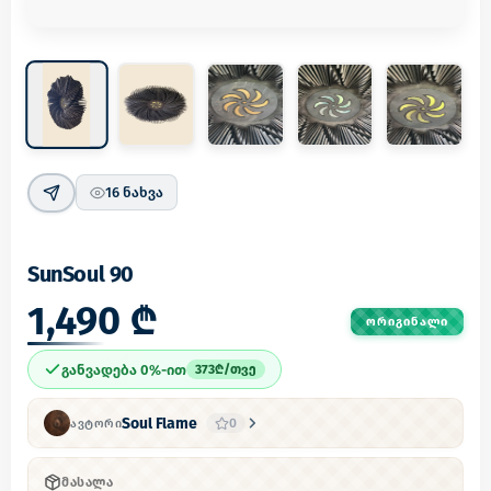
16
ნახვა
SunSoul 90
1,490 ₾
ᲝᲠᲘᲒᲘᲜᲐᲚᲘ
განვადება 0%-ით
373
₾/
თვე
Soul Flame
0
ᲐᲕᲢᲝᲠᲘ
ᲛᲐᲡᲐᲚᲐ