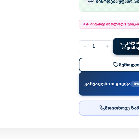
მიწოდება უფასო, So
🔥
იჩქარე! მხოლოდ 1 უნიკ
ᲙᲐᲚᲐ
−
+
ᲓᲐᲛᲐ
შემოგვთ
განვადებით ყიდვა
0
მოითხოვე ზარ