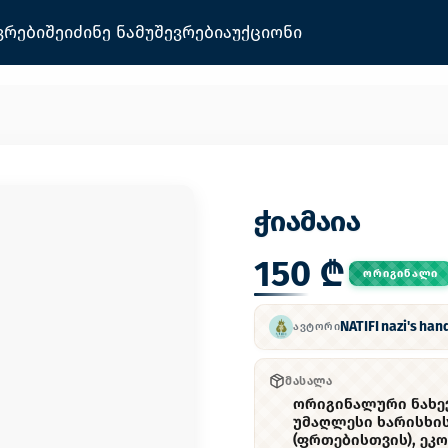
ვრები
შეიძინე ნამუშევრები
აუქციონი
ჭიამაია
150 ₾
ᲝᲠᲘᲒᲘᲜᲐᲚᲘ
NATIFI nazi's ha
ᲐᲕᲢᲝᲠᲘ
ᲛᲐᲡᲐᲚᲐ
ორიგინალური ნახევ
უმაღლესი ხარისხის
(ფრთებისთვის), ეკო