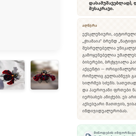
დასამუშავებლად),
შესაკრავი.
ᲐᲦᲬᲔᲠᲐ
ექსკლუზიური, ავტორული
„ჭიამაია“ ბრენდ „ნატიფის
შესრულებულია უნიკალურ 
გამოყენებულია უმაღლეს
ბისერები, ბრჭყვიალა პ
აქცენტი — ორიგინალური
რომელიც გულსაბნევს გა
სიღრმეს სძენს. სათუთა
და ჰაეროვანი ფრთები ნ
იერსახეს ანიჭებს. ეს 
აქსესუარი მათთვის, ვისა
ინდივიდუალურობას.
ᲛᲘᲬᲝᲓᲔᲑᲘᲡ ᲘᲜᲤᲝᲠᲛᲐᲪᲘ