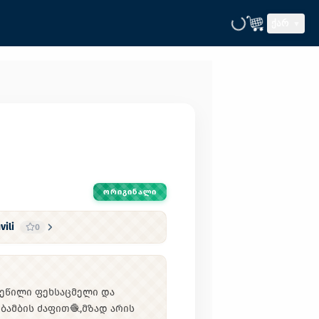
ᲥᲐᲠ
ᲝᲠᲘᲒᲘᲜᲐᲚᲘ
vili
0
ეწილი ფეხსაცმელი და
ბამბის ძაფით🧶,მზად არის