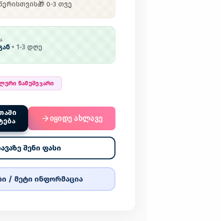
წერისთვის🎁 0-3 თვე
Ა
გან
•
1
-
3
დღე
ალური ნამუშევარი
ᲗᲐᲨᲘ
იყიდე ახლავე
ᲢᲔᲑᲐ
ავაზე შენი ფასი
ი / მეტი ინფორმაცია