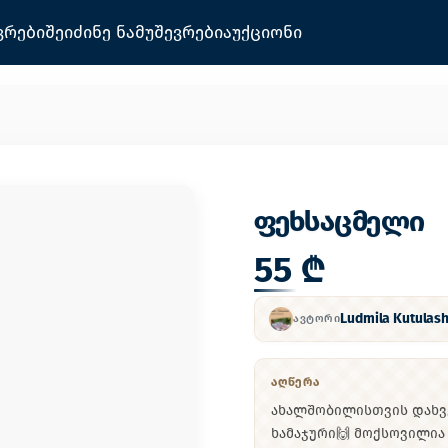
ვრები
შეიძინე ნამუშევრები
აუქციონი
ფეხსაცმელი
55 ₾
Ludmila Kutulash
ᲐᲕᲢᲝᲠᲘ
ᲐᲦᲬᲔᲠᲐ
ახალშობილისთვის დახვ
ხამაჯური🙌 მოქსოვილია 