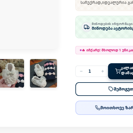
საჩუქრად,იდეალურია გა
ᲛᲘᲬᲝᲓᲔᲑᲘᲡ ᲘᲜᲤᲝᲠᲛᲐᲪᲘ
მიწოდება ავტორის
🔥
იჩქარე! მხოლოდ 1 უნიკ
ᲙᲐᲚᲐ
−
+
ᲓᲐᲛᲐ
შემოგვთ
მოითხოვე ზარ