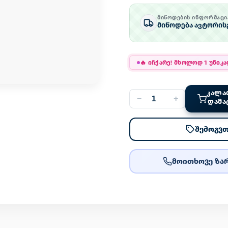
ᲛᲘᲬᲝᲓᲔᲑᲘᲡ ᲘᲜᲤᲝᲠᲛᲐᲪᲘ
მიწოდება ავტორის
🔥
იჩქარე! მხოლოდ 1 უნიკ
ᲙᲐᲚᲐ
−
+
ᲓᲐᲛᲐ
შემოგვთ
მოითხოვე ზარ