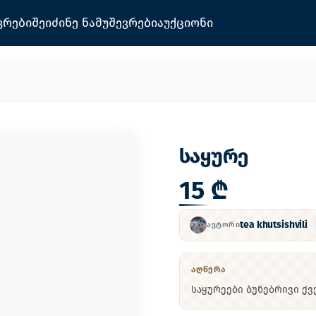
ვრები
შეიძინე ნამუშევრები
აუქციონი
საყურე
15 ₾
tea khutsishvili
ᲐᲕᲢᲝᲠᲘ
ᲐᲦᲬᲔᲠᲐ
საყურეები ბუნებრივი ქვ