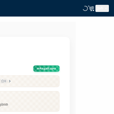
ᲥᲐᲠ
ᲝᲠᲘᲒᲘᲜᲐᲚᲘ
0
ებით