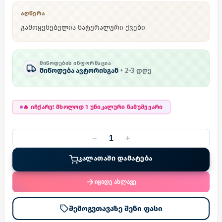
ᲐᲦᲬᲔᲠᲐ
გამოყენებულია ნატურალური ქვები
ᲛᲘᲬᲝᲓᲔᲑᲘᲡ ᲘᲜᲤᲝᲠᲛᲐᲪᲘᲐ
მიწოდება ავტორისგან
•
2
-
3
დღე
🔥
იჩქარე! მხოლოდ 1 უნიკალური ნამუშევარი
−
+
ᲙᲐᲚᲐᲗᲐᲨᲘ ᲓᲐᲛᲐᲢᲔᲑᲐ
იყიდე ახლავე
შემოგვთავაზე შენი ფასი