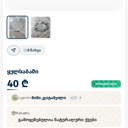
8
ნახვა
ყელსაბამი
40 ₾
ᲝᲠᲘᲒᲘᲜᲐᲚᲘ
ნინი კვიტაშვილი
0
ᲐᲕᲢᲝᲠᲘ
ᲛᲐᲡᲐᲚᲐ
გამოყენებულია ნატურალური ქვები