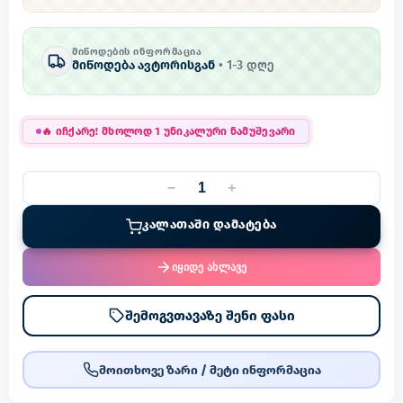
ᲛᲘᲬᲝᲓᲔᲑᲘᲡ ᲘᲜᲤᲝᲠᲛᲐᲪᲘᲐ
მიწოდება ავტორისგან
•
1
-
3
დღე
🔥
იჩქარე! მხოლოდ 1 უნიკალური ნამუშევარი
−
+
ᲙᲐᲚᲐᲗᲐᲨᲘ ᲓᲐᲛᲐᲢᲔᲑᲐ
იყიდე ახლავე
შემოგვთავაზე შენი ფასი
მოითხოვე ზარი / მეტი ინფორმაცია