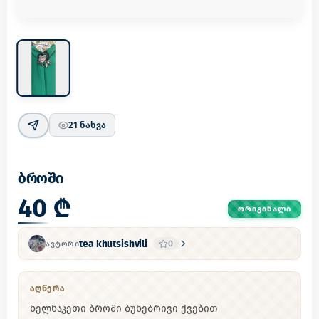
21
ნახვა
ბროში
40 ₾
ᲝᲠᲘᲒᲘᲜᲐᲚᲘ
tea khutsishvili
0
ᲐᲕᲢᲝᲠᲘ
ᲐᲦᲬᲔᲠᲐ
ხელნაკეთი ბროში ბუნებრივი ქვებით