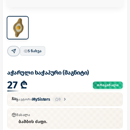
5
ნახვა
აჭარული ხაჭაპური (მაგნიტი)
27 ₾
ᲝᲠᲘᲒᲘᲜᲐᲚᲘ
MySisters
0
ᲐᲕᲢᲝᲠᲘ
ᲛᲐᲡᲐᲚᲐ
ბამბის ძაფი.