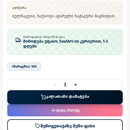
ᲐᲦᲬᲔᲠᲐ
ხელნაკეთი, ნაქსოვი აჭარული ხაჭაპური მაგნიტით.
ᲛᲘᲬᲝᲓᲔᲑᲘᲡ ᲘᲜᲤᲝᲠᲛᲐᲪᲘᲐ
მიწოდება უფასო, SoulArt-ის კურიერით, 1-2
დღეში
მარაგშია
:
100
−
+
ᲙᲐᲚᲐᲗᲐᲨᲘ ᲓᲐᲛᲐᲢᲔᲑᲐ
იყიდე ახლავე
შემოგვთავაზე შენი ფასი