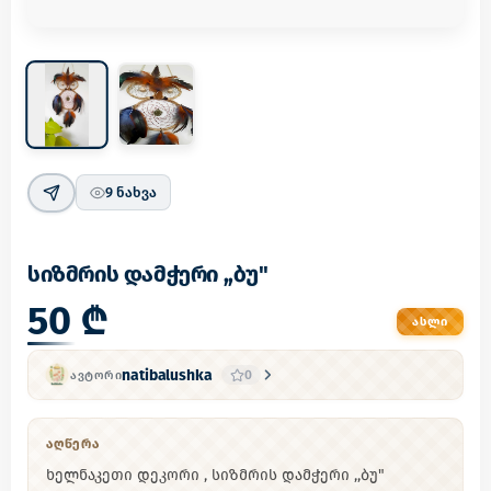
9
ნახვა
სიზმრის დამჭერი ,,ბუ"
50 ₾
ᲐᲡᲚᲘ
natibalushka
0
ᲐᲕᲢᲝᲠᲘ
ᲐᲦᲬᲔᲠᲐ
ხელნაკეთი დეკორი , სიზმრის დამჭერი ,,ბუ"