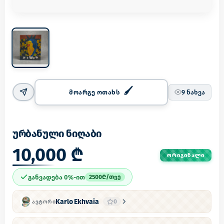
მოარგე ოთახს
9
ნახვა
ურბანული ნიღაბი
10,000 ₾
ᲝᲠᲘᲒᲘᲜᲐᲚᲘ
განვადება 0%-ით
2500
₾/
თვე
Karlo Ekhvaia
0
ᲐᲕᲢᲝᲠᲘ