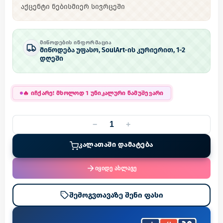
აქცენტი ნებისმიერ სივრცეში
ᲛᲘᲬᲝᲓᲔᲑᲘᲡ ᲘᲜᲤᲝᲠᲛᲐᲪᲘᲐ
მიწოდება უფასო, SoulArt-ის კურიერით, 1-2
დღეში
🔥
იჩქარე! მხოლოდ 1 უნიკალური ნამუშევარი
−
+
ᲙᲐᲚᲐᲗᲐᲨᲘ ᲓᲐᲛᲐᲢᲔᲑᲐ
იყიდე ახლავე
შემოგვთავაზე შენი ფასი