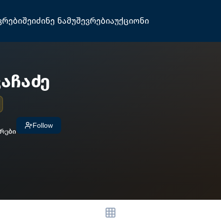
ვრები
შეიძინე ნამუშევრები
აუქციონი
აჩაძე
Follow
რები